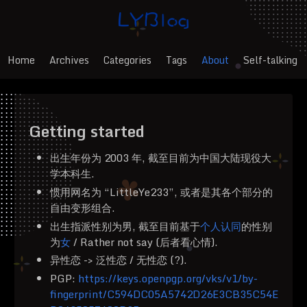
Home
Archives
Categories
Tags
About
Self-talking
Getting started
出生年份为 2003 年, 截至目前为中国大陆现役大
学本科生.
惯用网名为 “LittleYe233”, 或者是其各个部分的
自由变形组合.
出生指派性别为男, 截至目前基于
个人认同
的性别
为
女
/ Rather not say (后者看心情).
异性恋 -> 泛性恋 / 无性恋 (?).
PGP:
https://keys.openpgp.org/vks/v1/by-
fingerprint/C594DC05A5742D26E3CB35C54E